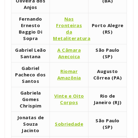
Oliveira dos
(BA)
Anjos
Fernando
Nas
Ernesto
Fronteiras
Porto Alegre
Baggio Di
da
(RS)
Sopra
Metaliteratura
Gabriel Leão
A Câmara
São Paulo
Santana
Anecoica
(SP)
Gabriel
Riomar
Augusto
Pacheco dos
Amazônia
Côrrea (PA)
Santos
Gabriela
Vinte e Oito
Rio de
Gomes
Corpos
Janeiro (RJ)
Chrispim
Jonatas de
São Paulo
Souza
Sobriedade
(SP)
Jacinto