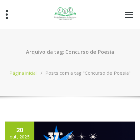
Arquivo da tag: Concurso de Poesia
Página inicial
/
Posts com a tag "Concurso de Poesia"
20
out, 2025