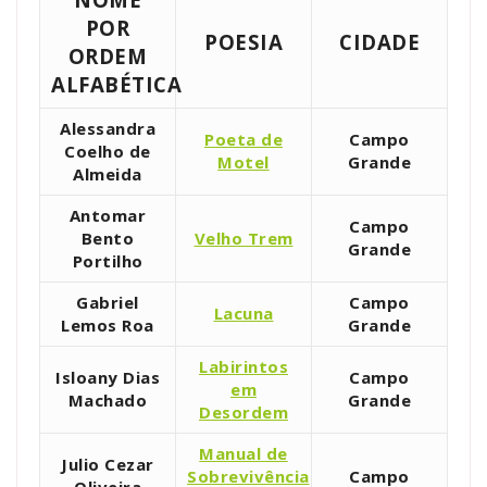
POR
POESIA
CIDADE
ORDEM
ALFABÉTICA
Alessandra
Poeta de
Campo
Coelho de
Motel
Grande
Almeida
Antomar
Campo
Bento
Velho Trem
Grande
Portilho
Gabriel
Campo
Lacuna
Lemos Roa
Grande
Labirintos
Isloany Dias
Campo
em
Machado
Grande
Desordem
Manual de
Julio Cezar
Sobrevivência
Campo
Oliveira