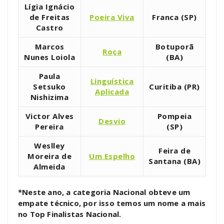
Lígia Ignácio
de Freitas
Poeira Viva
Franca (SP)
Castro
Marcos
Botuporã
Roça
Nunes Loiola
(BA)
Paula
Linguística
Setsuko
Curitiba (PR)
Aplicada
Nishizima
Victor Alves
Pompeia
Desvio
Pereira
(SP)
Weslley
Feira de
Moreira de
Um Espelho
Santana (BA)
Almeida
*Neste ano, a categoria Nacional obteve um
empate técnico, por isso temos um nome a mais
no Top Finalistas Nacional.