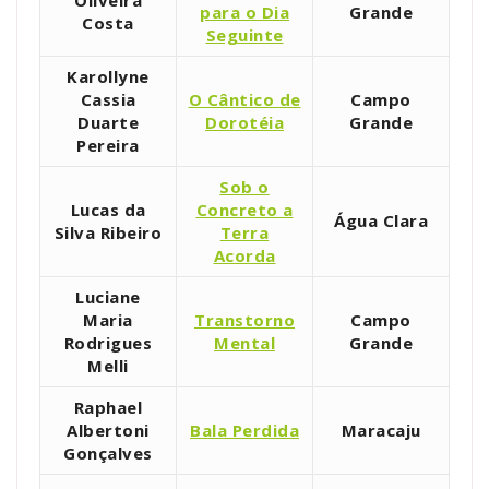
para o Dia
Grande
Costa
Seguinte
Karollyne
Cassia
O Cântico de
Campo
Duarte
Dorotéia
Grande
Pereira
Sob o
Lucas da
Concreto a
Água Clara
Silva Ribeiro
Terra
Acorda
Luciane
Maria
Transtorno
Campo
Rodrigues
Mental
Grande
Melli
Raphael
Albertoni
Bala Perdida
Maracaju
Gonçalves