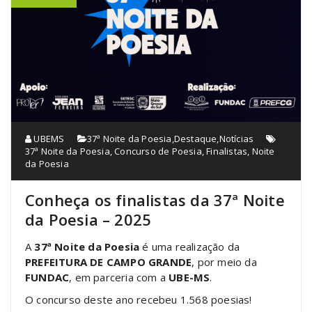
UBEMS
37ª Noite da Poesia
,
Destaque
,
Notícias
37ª Noite da Poesia
,
Concurso de Poesia
,
Finalistas
,
Noite
da Poesia
Conheça os finalistas da 37ª Noite
da Poesia – 2025
A
37ª Noite da Poesia
é uma realização da
PREFEITURA DE CAMPO GRANDE
, por meio da
FUNDAC
, em parceria com a
UBE-MS
.
O concurso deste ano recebeu 1.568 poesias!